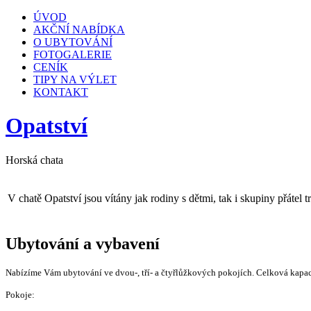
ÚVOD
AKČNÍ NABÍDKA
O UBYTOVÁNÍ
FOTOGALERIE
CENÍK
TIPY NA VÝLET
KONTAKT
Opatství
Horská chata
V chatě Opatství jsou vítány jak rodiny s dětmi, tak i skupiny přátel 
Ubytování a vybavení
Nabízíme Vám ubytování ve dvou-, tří- a čtyřlůžkových pokojích. Celková kapaci
Pokoje: