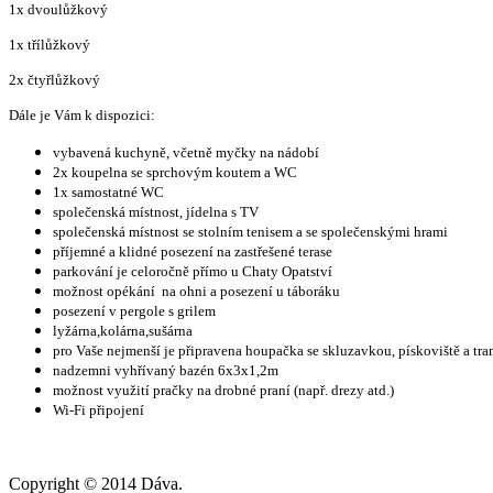
1x dvoulůžkový
1x třílůžkový
2x čtyřlůžkový
Dále je Vám k dispozici:
vybavená kuchyně, včetně myčky na nádobí
2x koupelna se sprchovým koutem a WC
1x samostatné WC
společenská místnost, jídelna s TV
společenská místnost se stolním tenisem a se společenskými hrami
příjemné a klidné posezení na zastřešené terase
parkování je celoročně přímo u Chaty Opatství
možnost opékání na ohni a posezení u táboráku
posezení v pergole s grilem
lyžárna,kolárna,sušárna
pro Vaše nejmenší je připravena houpačka se skluzavkou, pískoviště a tr
nadzemni vyhřívaný bazén 6x3x1,2m
možnost využití pračky na drobné praní (např. drezy atd.)
Wi-Fi připojení
Copyright © 2014 Dáva.